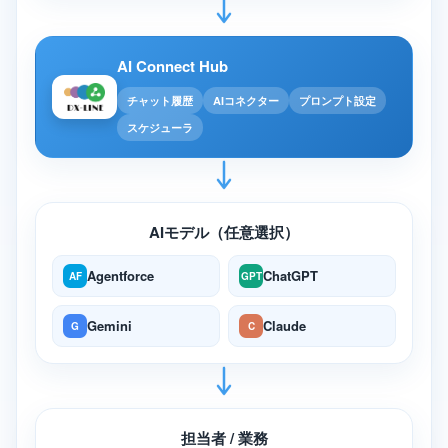
AI Connect Hub
チャット履歴
AIコネクター
プロンプト設定
スケジューラ
AIモデル（任意選択）
Agentforce
ChatGPT
AF
GPT
Gemini
Claude
G
C
担当者 / 業務