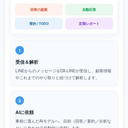
回答の提案
自動応答
要約 / TODO
定期レポート
1
受信＆解析
LINEからのメッセージをDX-LINEが受信し、顧客情報
やこれまでのやり取りと紐づけて解析します。
2
AIに依頼
事前に選んだAIモデルへ、目的（回答／要約／分析な
ど）に合わせて自動的に依頼します。