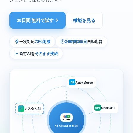
30日間 無料で試す
機能を見る
一次対応
70%削減
24時間365日
自動応答
既存AIを
そのまま接続
Agentforce
AF
カスタムAI
+
ChatGPT
GPT
AI Connect Hub