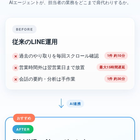
AIエージェントが、担当者の業務をどこまで肩代わりするか。
BEFORE
従来のLINE運用
過去のやり取りを毎回スクロール確認
1件 約10分
✕
営業時間外は翌営業日まで放置
最大15時間遅延
✕
会話の要約・分析は手作業
1件 約30分
✕
AI連携
AFTER