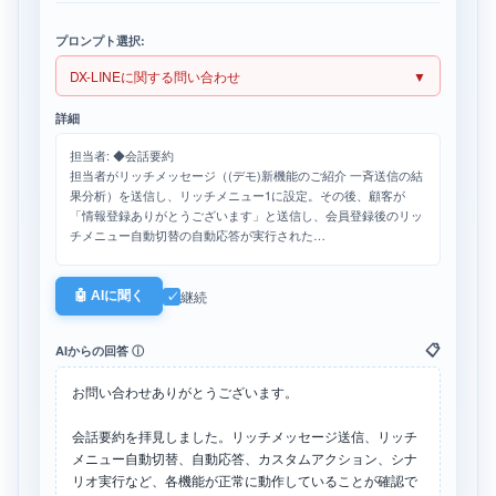
プロンプト選択:
DX-LINEに関する問い合わせ
▼
詳細
担当者: ◆会話要約
担当者がリッチメッセージ（(デモ)新機能のご紹介 一斉送信の結
果分析）を送信し、リッチメニュー1に設定。その後、顧客が
「情報登録ありがとうございます」と送信し、会員登録後のリッ
チメニュー自動切替の自動応答が実行された…
上記はお客様からのメッセージです。
200文字以内で回答してください。
継続
🤖 AIに聞く
✓
丁寧な言葉遣いをしてください。
📋
AIからの回答 ⓘ
お問い合わせありがとうございます。
会話要約を拝見しました。リッチメッセージ送信、リッチ
メニュー自動切替、自動応答、カスタムアクション、シナ
リオ実行など、各機能が正常に動作していることが確認で